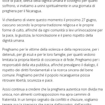
voce di pace, difesa della dignità umana e sostegno per quanti
soffrono, vi invitiamo a unirvi spiritualmente in una giornata di
preghiera per il Nicaragua.
Vi chiediamo di vivere questo momento il prossimo 27 giugno,
ciascuno secondo la propria tradizione religiosa e le proprie
forme di culto, affinché da ogni comunità si levi un’invocazione per
la pace, la giustizia, la riconciliazione e il pieno rispetto della
dignità umana.
Preghiamo per le vittime della violenza e della repressione, per i
detenuti, per gli esuli e per le loro famiglie, per quanti vedono
limitata la propria libertà di coscienza e di fede. Preghiamo per i
responsabili della vita pubblica, affinché prevalgano il dialogo, il
rispetto dei diritti fondamentali e la ricerca sincera del bene
comune. Preghiamo perché il popolo nicaraguense possa
ritrovare libertà, sicurezza e pace.
Assisi continua a credere che la preghiera autentica non divida ma
unisca, non alimenti contrapposizioni ma apra cammini di
fraternità. In un tempo segnato da conflitti e chiusure, vogliamo
tenere viva la speranza che nasce dall’incontro, dall’ascolto