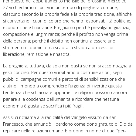
Per questo nell’appuntamento mensile del prossimo mercoledì
27 vi chiediamo di unirvi in un tempo di preghiera comune,
ciascuno secondo la propria fede e la propria tradizione, affinché
si convertano i cuori di coloro che hanno responsabilità politiche,
economiche e finanziarie. Preghiamo perché prevalgano giustizia,
compassione e lungimiranza; perché il profitto non venga prima
della persona; perché il debito non continui a essere uno
strumento di dominio ma si apra la strada a processi di
liberazione, remissione e rinascita.
La preghiera, tuttavia, da sola non basta se non si accompagna a
gesti concreti. Per questo vi invitiamo a costruire azioni, segni
pubblici, campagne comuni e percorsi di sensibilizzazione che
aiutino il mondo a comprendere l’urgenza di invertire questa
tendenza che schiaccia e opprime. Le religioni possono ancora
parlare alla coscienza dell’umanità e ricordare che nessuna
economia è giusta se sacrifica i più fragili.
Assisi ci richiama alla radicalità del Vangelo vissuto da san
Francesco, che annunciò il perdono come dono gratuito di Dio da
replicare nelle relazioni umane. E proprio in nome di quel “per-