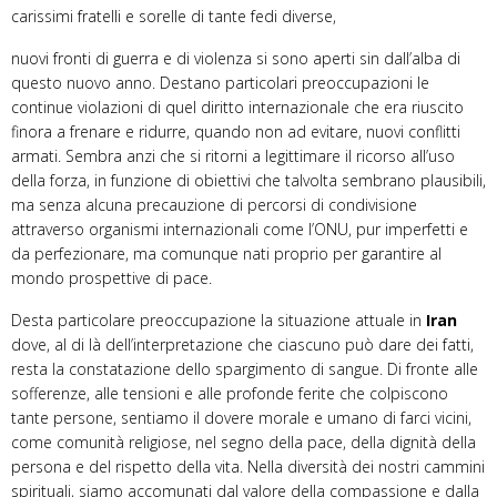
carissimi fratelli e sorelle di tante fedi diverse,
nuovi fronti di guerra e di violenza si sono aperti sin dall’alba di
questo nuovo anno. Destano particolari preoccupazioni le
continue violazioni di quel diritto internazionale che era riuscito
finora a frenare e ridurre, quando non ad evitare, nuovi conflitti
armati. Sembra anzi che si ritorni a legittimare il ricorso all’uso
della forza, in funzione di obiettivi che talvolta sembrano plausibili,
ma senza alcuna precauzione di percorsi di condivisione
attraverso organismi internazionali come l’ONU, pur imperfetti e
da perfezionare, ma comunque nati proprio per garantire al
mondo prospettive di pace.
Desta particolare preoccupazione la situazione attuale in
Iran
dove, al di là dell’interpretazione che ciascuno può dare dei fatti,
resta la constatazione dello spargimento di sangue. Di fronte alle
sofferenze, alle tensioni e alle profonde ferite che colpiscono
tante persone, sentiamo il dovere morale e umano di farci vicini,
come comunità religiose, nel segno della pace, della dignità della
persona e del rispetto della vita. Nella diversità dei nostri cammini
spirituali, siamo accomunati dal valore della compassione e dalla