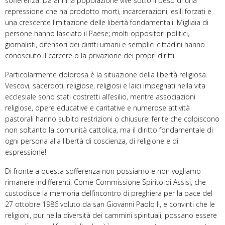
sofferenza. Da anni la popolazione vive sotto il peso di una
repressione che ha prodotto morti, incarcerazioni, esili forzati e
una crescente limitazione delle libertà fondamentali. Migliaia di
persone hanno lasciato il Paese; molti oppositori politici,
giornalisti, difensori dei diritti umani e semplici cittadini hanno
conosciuto il carcere o la privazione dei propri diritti.
Particolarmente dolorosa è la situazione della libertà religiosa.
Vescovi, sacerdoti, religiose, religiosi e laici impegnati nella vita
ecclesiale sono stati costretti all’esilio, mentre associazioni
religiose, opere educative e caritative e numerose attività
pastorali hanno subito restrizioni o chiusure: ferite che colpiscono
non soltanto la comunità cattolica, ma il diritto fondamentale di
ogni persona alla libertà di coscienza, di religione e di
espressione!
Di fronte a questa sofferenza non possiamo e non vogliamo
rimanere indifferenti. Come Commissione Spirito di Assisi, che
custodisce la memoria dell’incontro di preghiera per la pace del
27 ottobre 1986 voluto da san Giovanni Paolo II, e convinti che le
religioni, pur nella diversità dei cammini spirituali, possano essere