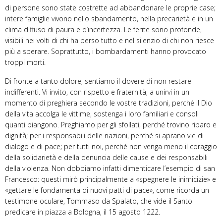
di persone sono state costrette ad abbandonare le proprie case;
intere famiglie vivono nello sbandamento, nella precarietà e in un
clima diffuso di paura e d’incertezza. Le ferite sono profonde,
visibili nei volti di chi ha perso tutto e nel silenzio di chi non riesce
più a sperare. Soprattutto, i bombardamenti hanno provocato
troppi morti.
Di fronte a tanto dolore, sentiamo il dovere di non restare
indifferenti. Vi invito, con rispetto e fraternità, a unirvi in un
momento di preghiera secondo le vostre tradizioni, perché il Dio
della vita accolga le vittime, sostenga i loro familiari e consoli
quanti piangono. Preghiamo per gli sfollati, perché trovino riparo e
dignità; per i responsabili delle nazioni, perché si aprano vie di
dialogo e di pace; per tutti noi, perché non venga meno il coraggio
della solidarietà e della denuncia delle cause e dei responsabili
della violenza. Non dobbiamo infatti dimenticare l’esempio di san
Francesco: questi mirò principalmente a «spegnere le inimicizie» e
«gettare le fondamenta di nuovi patti di pace», come ricorda un
testimone oculare, Tommaso da Spalato, che vide il Santo
predicare in piazza a Bologna, il 15 agosto 1222.