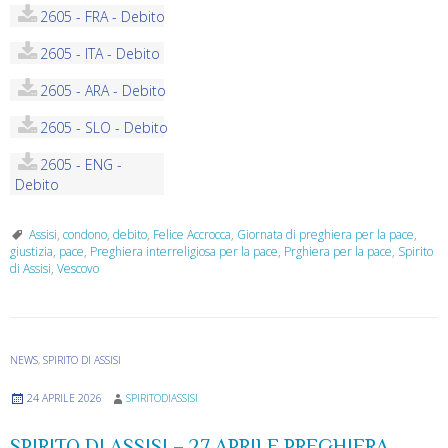
2605 - FRA - Debito
2605 - ITA - Debito
2605 - ARA - Debito
2605 - SLO - Debito
2605 - ENG -
Debito
Assisi
,
condono
,
debito
,
Felice Accrocca
,
Giornata di preghiera per la pace
,
giustizia
,
pace
,
Preghiera interreligiosa per la pace
,
Prghiera per la pace
,
Spirito
di Assisi
,
Vescovo
NEWS
,
SPIRITO DI ASSISI
24 APRILE 2026
SPIRITODIASSISI
SPIRITO DI ASSISI – 27 APRILE PREGHIERA