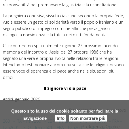
responsabilità per promuovere la giustizia e la riconciliazione.
La preghiera condivisa, vissuta ciascuno secondo la propria fede,
vuole essere un gesto di solidarietà verso il popolo iraniano e un
segno pubblico di impegno comune affinché prevalgano il
dialogo, la nonviolenza e la tutela dei diritti fondamentali.
Ci incontreremo spiritualmente il giorno 27 prossimo facendo
memoria dell’incontro di Assisi del 27 ottobre 1986 che ha
segnato una vera e propria svolta nelle relazioni tra le religioni.
Intendiamo testimoniare ancora una volta che le religioni devono
essere voce di speranza e di pace anche nelle situazioni più
difficili.
Il Signore vi dia pace
Assisi, gennaio 2026
+ Domenico Sorrentino, vescovo
Questo sito fa uso dei cookie soltanto per facilitare la
navigazione
Info
Non mostrare più
2601 – ITA – Iran
2601 – EBR – Iran
2601 – ENG – Iran
2601 – FRA –
Preferenze Cookie
Iran
2601 – SLO – Iran
2601 – ARA – Iran
2601 – ESP – Iran
2601 –