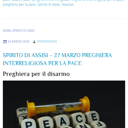
preghiera per la pace
,
Spirito di Assisi
,
Vescovo
NEWS
,
SPIRITO DI ASSISI
24 MARZO 2026
SPIRITODIASSISI
SPIRITO DI ASSISI – 27 MARZO PREGHIERA
INTERRELIGIOSA PER LA PACE
Preghiera per il disarmo