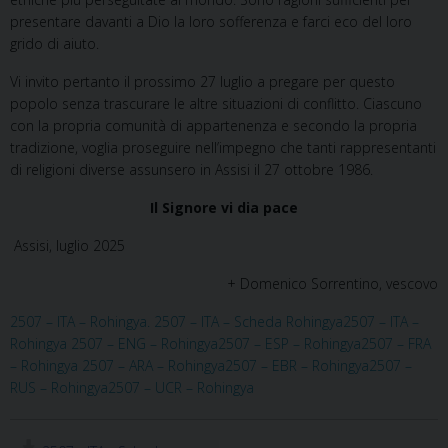
presentare davanti a Dio la loro sofferenza e farci eco del loro
grido di aiuto.
Vi invito pertanto il prossimo 27 luglio a pregare per questo
popolo senza trascurare le altre situazioni di conflitto. Ciascuno
con la propria comunità di appartenenza e secondo la propria
tradizione, voglia proseguire nell’impegno che tanti rappresentanti
di religioni diverse assunsero in Assisi il 27 ottobre 1986.
Il Signore vi dia pace
Assisi, luglio 2025
+ Domenico Sorrentino, vescovo
2507 – ITA – Rohingya.
2507 – ITA – Scheda Rohingya
2507 – ITA –
Rohingya
2507 – ENG – Rohingya
2507 – ESP – Rohingya
2507 – FRA
– Rohingya
2507 – ARA – Rohingya
2507 – EBR – Rohingya
2507 –
RUS – Rohingya
2507 – UCR – Rohingya