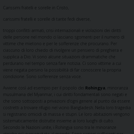
Carissimi fratelli e sorelle in Cristo,
carissimi fratelli e sorelle di tante fedi diverse,
troppi conflitti armati, crisi internazionali e violazioni dei diritti
delle persone nel mondo ci lasciano sgomenti per il numero di
vittime che mietono e per le sofferenze che procurano. Per
ciascuno di loro chiedo di rivolgere un pensiero di preghiera e
supplica a Dio. Vi sono alcune situazioni drammatiche che
perdurano nel tempo senza fare notizia. Ci sono vittime a cui
viene negata persino la possibilità di far conoscere la propria
condizione. Sono sofferenze senza voce.
Avviene così ad esempio per il popolo dei
Rohingya
, minoranza
musulmana del Myanmar, i cui diritti fondamentali sono negati e
che sono sottoposti a privazioni d’ogni genere al punto da essere
costretti a trovare rifugio nel vicino Bangladesh. Nella loro tragedia
si registrano omicidi di massa e stupri. Le loro abitazioni vengono
sistematicamente distrutte insieme ai loro luoghi di culto.
Secondo le Nazioni unite, i Rohingya sono tra le minoranze
etniche più perseguitate al mondo. Sono ragioni sufficienti per