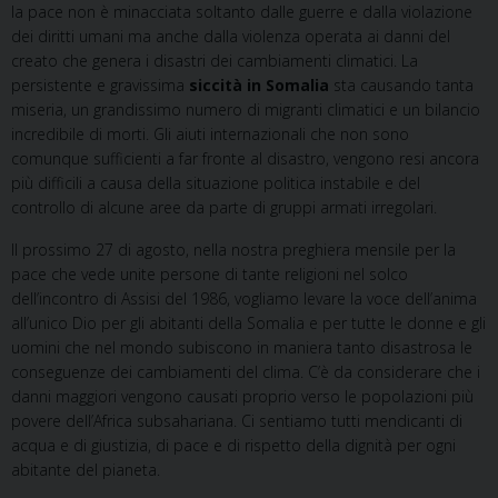
la pace non è minacciata soltanto dalle guerre e dalla violazione
dei diritti umani ma anche dalla violenza operata ai danni del
creato che genera i disastri dei cambiamenti climatici. La
persistente e gravissima
siccità in Somalia
sta causando tanta
miseria, un grandissimo numero di migranti climatici e un bilancio
incredibile di morti. Gli aiuti internazionali che non sono
comunque sufficienti a far fronte al disastro, vengono resi ancora
più difficili a causa della situazione politica instabile e del
controllo di alcune aree da parte di gruppi armati irregolari.
Il prossimo 27 di agosto, nella nostra preghiera mensile per la
pace che vede unite persone di tante religioni nel solco
dell’incontro di Assisi del 1986, vogliamo levare la voce dell’anima
all’unico Dio per gli abitanti della Somalia e per tutte le donne e gli
uomini che nel mondo subiscono in maniera tanto disastrosa le
conseguenze dei cambiamenti del clima. C’è da considerare che i
danni maggiori vengono causati proprio verso le popolazioni più
povere dell’Africa subsahariana. Ci sentiamo tutti mendicanti di
acqua e di giustizia, di pace e di rispetto della dignità per ogni
abitante del pianeta.