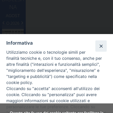
NA
AGOST
‹
›
O 2026
LU
MA
ME
GI
VE
SA
DO
N
R
R
O
N
B
M
2
2
2
3
3
Informativa
7
8
9
0
1
1
2
Utilizziamo cookie o tecnologie simili per
3
4
5
6
7
8
9
finalità tecniche e, con il tuo consenso, anche per
1
1
1
1
1
1
1
altre finalità ("interazioni e funzionalità semplici",
0
1
2
3
4
5
6
"miglioramento dell'esperienza", "misurazione" e
1
1
1
2
2
2
2
"targeting e pubblicità") come specificato nella
7
8
9
0
1
2
3
cookie policy.
2
2
2
2
2
2
3
Cliccando su "accetta" acconsenti all'utilizzo dei
4
5
6
7
8
9
0
cookie. Cliccando su "personalizza" puoi avere
3
1
1
2
3
4
5
6
maggiori informazioni sui cookie utilizzati e
Diocesi di Assisi - Nocera Umbra - Gualdo
personalizzare le tue preferenze. Cliccando su
Tadino
"rifiuta" o chiudendo questa informativa proseguirai
Questo sito fa uso dei cookie soltanto per facilitare la