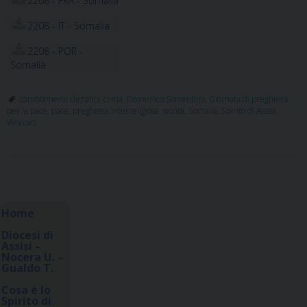
2208 - FRA - Somalia
2208 - IT - Somalia
2208 - POR -
Somalia
cambiamenti climatici
,
clima
,
Domenico Sorrentino
,
Giornata di preghiera
per la pace
,
pace
,
preghiera interreligiosa
,
siccità
,
Somalia
,
Spirito di Assisi
,
Vescovo
P
o
Home
s
Diocesi di
t
Assisi –
Nocera U. –
N
Gualdo T.
a
Cosa è lo
v
Spirito di